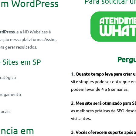
Para solicitar 
 em WordPress
rdPress
, e a ND Websites é
zação nessa plataforma. Assim,
ra gerar resultados.
Pergu
e Sites em SP
1
. Quanto tempo leva para criar u
tratégica
site simples pode ser entregue e
podem levar de 4 a 6 semanas.
arregamento
2. Meu site será otimizado para 
as melhores práticas de SEO desde
locais
visitantes.
ência em
3. Vocês oferecem suporte após a