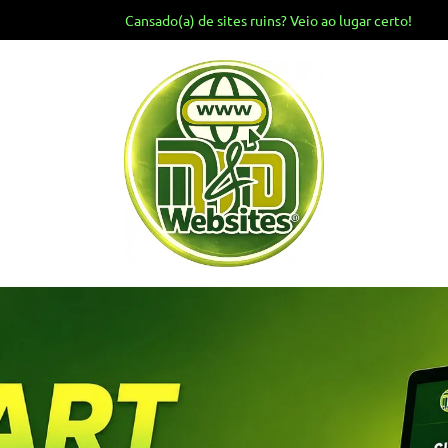
Cansado(a) de sites ruins? Veio ao lugar certo!