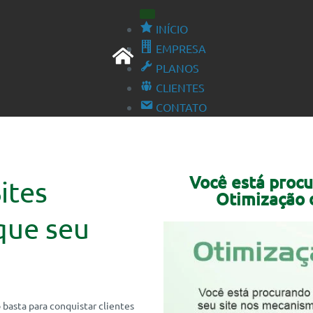
INÍCIO
EMPRESA
PLANOS
CLIENTES
CONTATO
Você está proc
ites
Otimização 
que seu
 basta para conquistar clientes