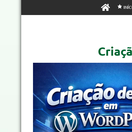
INÍC
Criaç