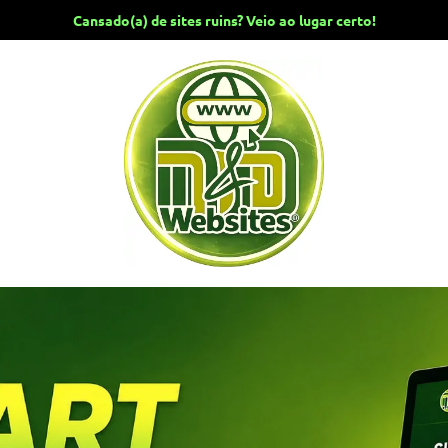
Cansado(a) de sites ruins? Veio ao lugar certo!